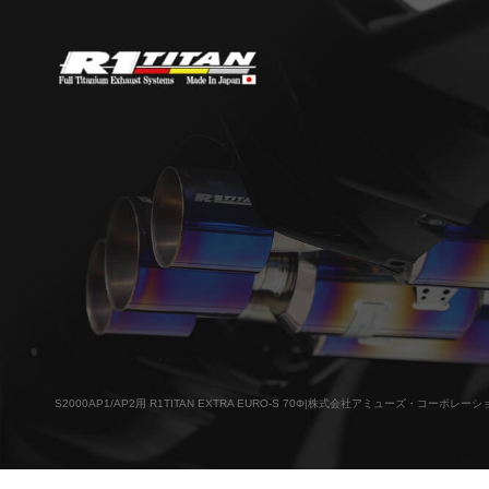
S2000AP1/AP2用 R1TITAN EXTRA EURO-S 70Φ|株式会社アミューズ・コーポレーシ