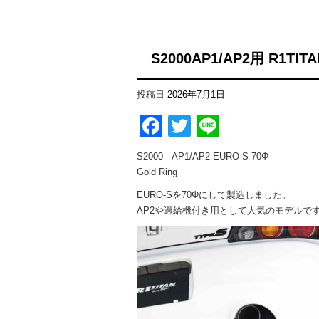
S2000AP1/AP2用 R1TITA
投稿日
2026年7月1日
F
T
Li
a
wi
n
S2000 AP1/AP2 EURO-S 70Φ
c
tt
e
Gold Ring
e
er
EURO-Sを70Φにして製造しました。
b
AP2や過給機付き用として人気のモデルで
o
o
k