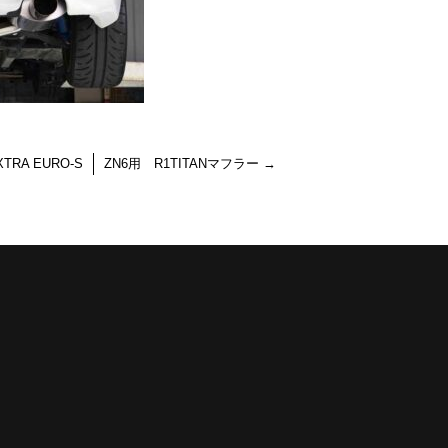
XTRA EURO-S
ZN6用 R1TITANマフラー
→