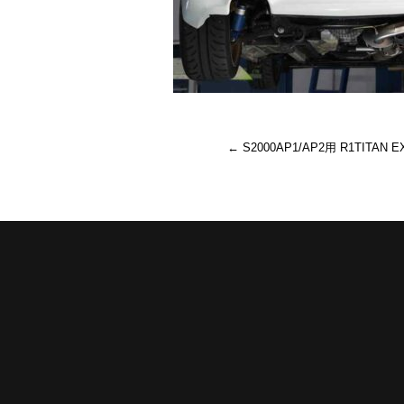
←
S2000AP1/AP2用 R1TITAN E