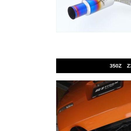
350Z Z