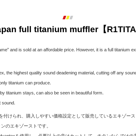
apan full titanium muffler【R1TI
e” and is sold at an affordable price. However, it is a full titanium
x, the highest quality sound deadening material, cutting off any so
only titanium can produce.
y titanium stays, can also be seen in beautiful form.
t sound.
ングを付けられ、購入しやすい価格設定として販売しているエキゾー
チタンのエキゾーストです。
材Advantexを使用し、必要以上の音はカットして、チタンならでは