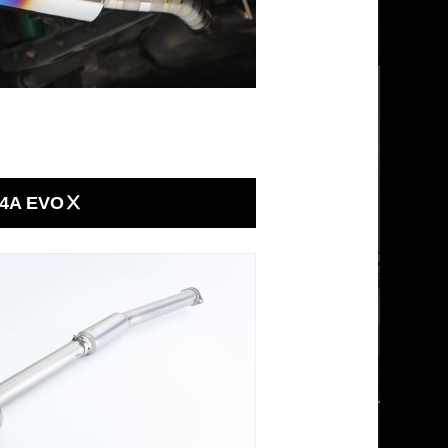
4A EVOⅩ