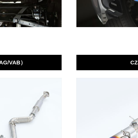
VAG/VAB）
CZ