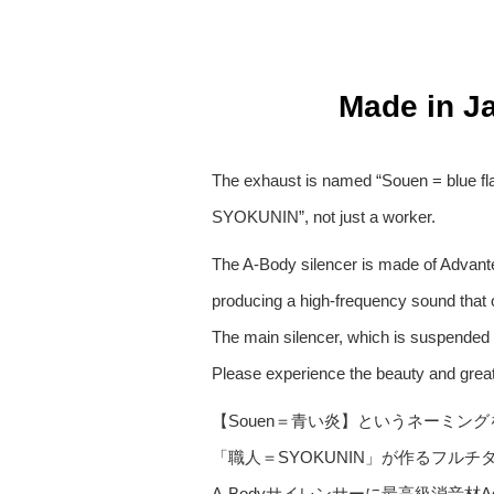
Made in J
The exhaust is named “Souen = blue flam
SYOKUNIN”, not just a worker.
The A-Body silencer is made of Advante
producing a high-frequency sound that 
The main silencer, which is suspended b
Please experience the beauty and grea
【Souen＝青い炎】というネーミ
「職人＝SYOKUNIN」が作るフル
A-Bodyサイレンサーに最高級消音