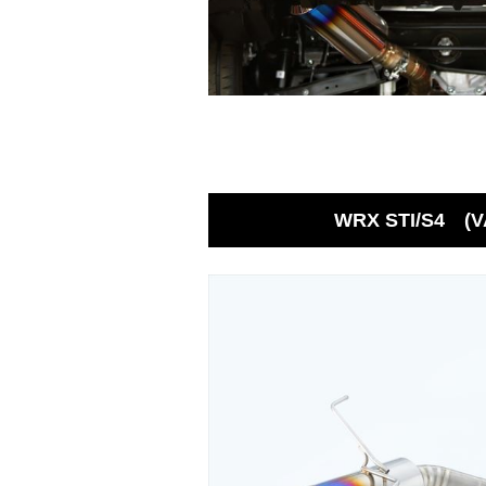
WRX STI/S4 (